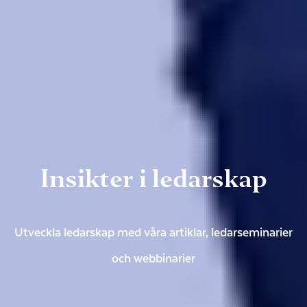
Insikter i ledarskap
Utveckla ledarskap med våra artiklar, ledarseminarier
och webbinarier